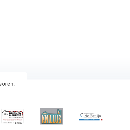
soren: