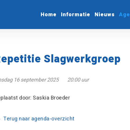
Home
Informatie
Nieuws
Age
epetitie Slagwerkgroep
nsdag 16 september 2025
20:00 uur
plaatst door: Saskia Broeder
Terug naar agenda-overzicht