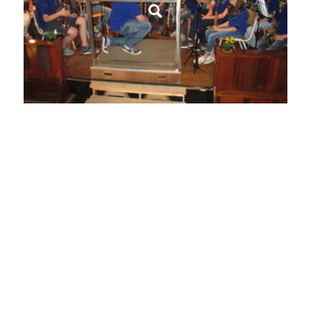
De Dorpsraad Vortum-Mullem dankt
onderstaande sponsoren: