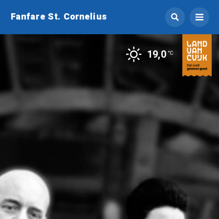
Fanfare St. Cornelius
19,0
°C