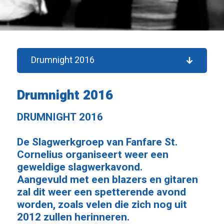
Drumnight 2016
Drumnight 2016
DRUMNIGHT 2016
De Slagwerkgroep van Fanfare St.
Cornelius organiseert weer een
geweldige slagwerkavond.
Aangevuld met een blazers en gitaren
zal dit weer een spetterende avond
worden, zoals velen die zich nog uit
2012 zullen herinneren.