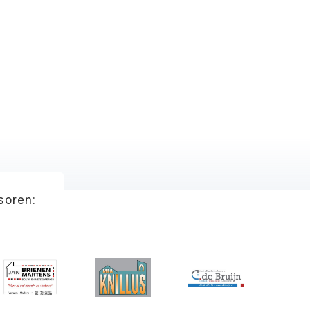
soren: