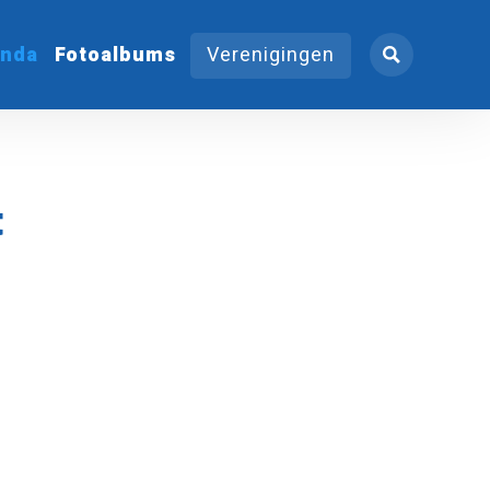
nda
Fotoalbums
Verenigingen
t