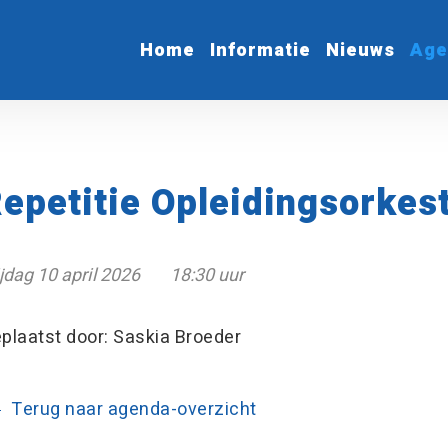
Home
Informatie
Nieuws
Age
epetitie Opleidingsorkes
ijdag 10 april 2026
18:30 uur
plaatst door: Saskia Broeder
Terug naar agenda-overzicht