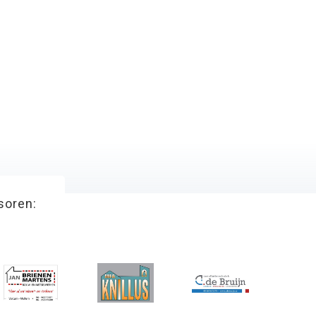
soren: