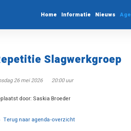
Home
Informatie
Nieuws
Age
epetitie Slagwerkgroep
nsdag 26 mei 2026
20:00 uur
plaatst door: Saskia Broeder
Terug naar agenda-overzicht