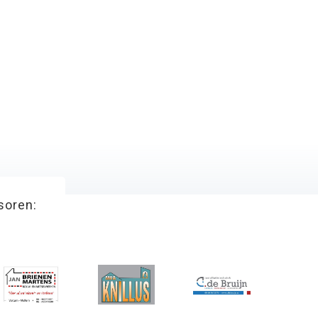
soren: