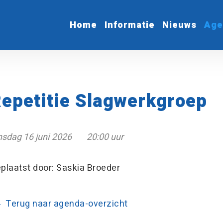
Home
Informatie
Nieuws
Age
epetitie Slagwerkgroep
nsdag 16 juni 2026
20:00 uur
plaatst door: Saskia Broeder
Terug naar agenda-overzicht